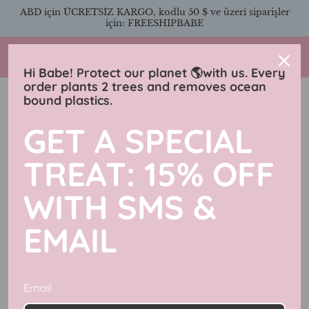
İçeriğe
ABD için ÜCRETSİZ KARGO, kodlu 50 $ ve üzeri siparişler
atla
için: FREESHIPBABE
Charmingly Brunette
Hi Babe! Protect our planet 🌎with us. Every
order plants 2 trees and removes ocean
bound plastics.
Haberler
GET A SPECIAL
TREAT: 15% OFF
WITH SMS &
EMAIL
Email