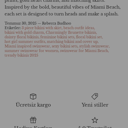
prints, gold heart charms, and matching skirts.
Inspired by the bold, beautiful vibes of Miami Beach,
each set is designed to turn heads and make a splash.
Temmuz 30, 2025 —
Rebecca Budhoo
Etiketler:
3 piece bikini with skirt
beach outfit ideas
bikini with gold charm
Charmingly Brunette bikinis
dainty floral bikinis
feminine bikini sets
floral bikini set
hot girl summer outfits
matching bikini and cover up
Miami inspired swimwear
sexy bikini sets
stylish swimwear
summer swimwear for women
swimwear for Miami Beach
trendy bikinis 2025
Ücretsiz kargo
Yeni stiller