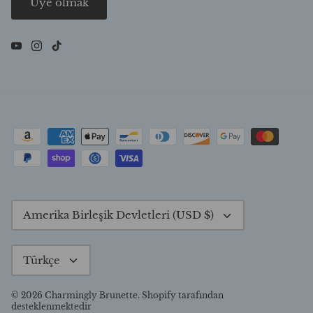
Üye olmak
Para
Amerika Birleşik Devletleri (USD $)
birimi
Dil
Türkçe
© 2026
Charmingly Brunette
.
Shopify tarafından
desteklenmektedir