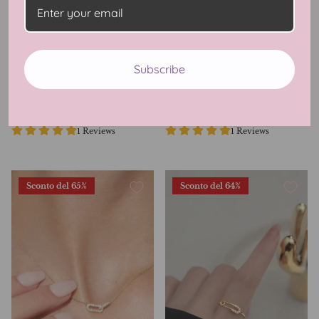
Luxurious Monte Carlo
Gold Rush Extra Luxe CZ
Subscribe
Ring
Ring
$89.99 USD
$179.99
$69.99 USD
$159.99
In offerta
In offerta
1 Reviews
1 Reviews
Sconto del 65%
Sconto del 64%