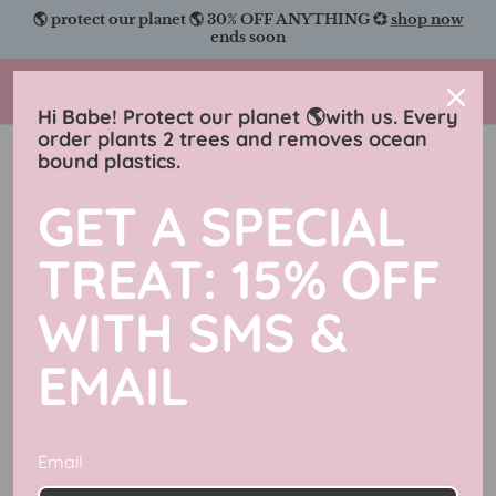
Salta
🌎 protect our planet 🌎 30% OFF ANYTHING 💞
shop now
al
ends soon
contenuto
Charmingly Brunette
Hi Babe! Protect our planet 🌎with us. Every
order plants 2 trees and removes ocean
bound plastics.
Anelli
GET A SPECIAL
Filtra
67 articoli
TREAT: 15% OFF
Sconto del 50%
Sconto del 56%
WITH SMS &
EMAIL
Email