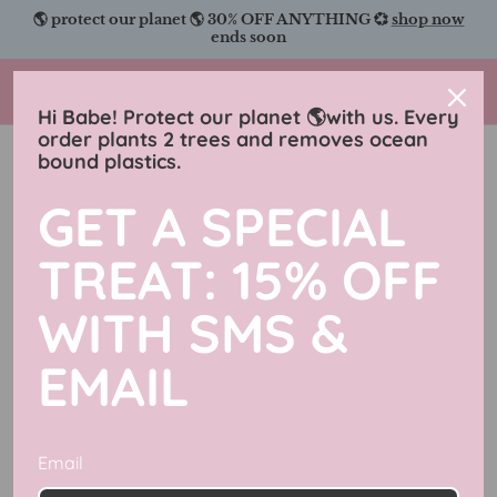
Salta
🌎 protect our planet 🌎 30% OFF ANYTHING 💞
shop now
al
ends soon
contenuto
Charmingly Brunette
Hi Babe! Protect our planet 🌎with us. Every
order plants 2 trees and removes ocean
bound plastics.
Outer Banks Collection (OBX)
GET A SPECIAL
Filtra
5 articoli
TREAT: 15% OFF
WITH SMS &
EMAIL
Email