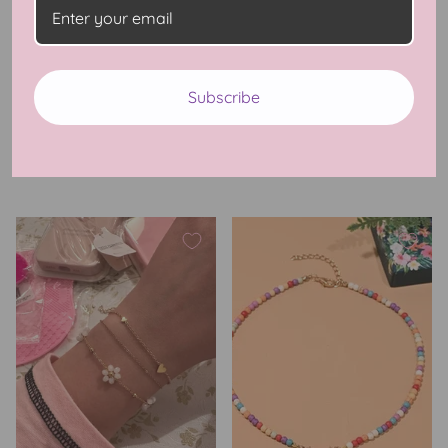
Daisy Baby Handmade
Outer Banks Bead Rings 2
Subscribe
Choker Necklaces
Piece Set
$15.99 USD
$11.99 USD
4 Reviews