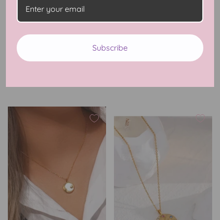
Cosmic Collision Necklace
You Are My Sun And Moon
Subscribe
$24.99 USD
Cuff Bracelets
$24.99 USD