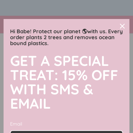
Salta
🌎 protect our planet 🌎 30% OFF ANYTHING 💞
shop now
al
ends soon
contenuto
Charmingly Brunette
Hi Babe! Protect our planet 🌎with us. Every
order plants 2 trees and removes ocean
bound plastics.
Celestial Nights Collection
GET A SPECIAL
Filtra
5 articoli
TREAT: 15% OFF
WITH SMS &
EMAIL
Email